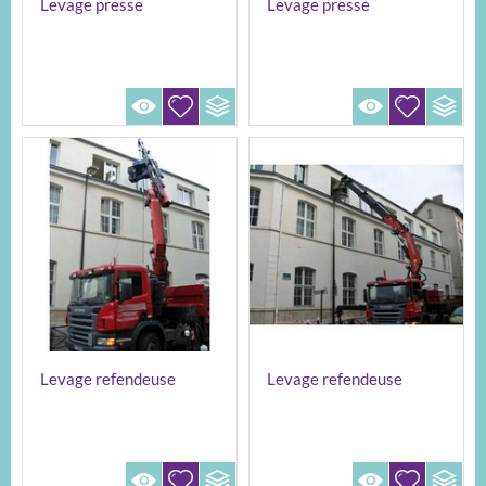
Levage presse
Levage presse
[Nous contacter pour un
[Nous contacter pour un
prix]
prix]
Levage refendeuse
Levage refendeuse
[Nous contacter pour un
[Nous contacter pour un
prix]
prix]