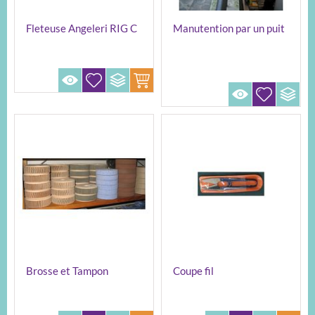
Fleteuse Angeleri RIG C
Manutention par un puit
[Nous contacter pour un
prix]
Brosse et Tampon
Coupe fil