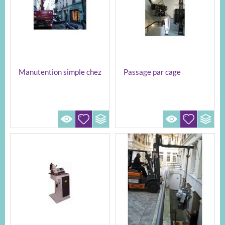
Manutention simple chez
Passage par cage
MANDO
d'escalier d'une
[Nous contacter pour un
[Nous contacter pour un
refendeuse
prix]
prix]