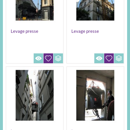
Levage presse
Levage presse
[Nous contacter pour un
[Nous contacter pour un
prix]
prix]