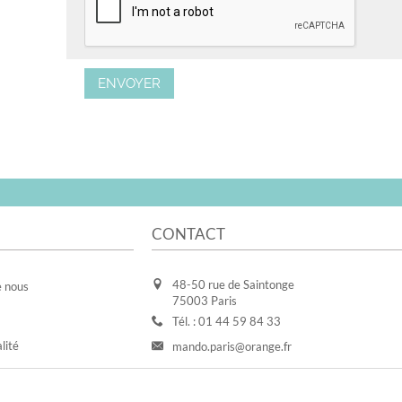
ENVOYER
CONTACT
48-50 rue de Saintonge
e nous
75003 Paris
Tél. : 01 44 59 84 33
lité
mando.paris@orange.fr