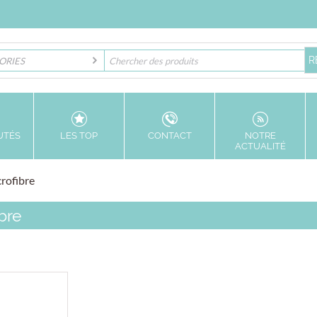
ORIES
UTÉS
LES TOP
CONTACT
NOTRE
ACTUALITÉ
crofibre
bre
[Nous contacter pour un 