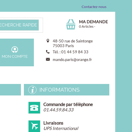
Contactez-nous
MA DEMANDE
0 Articles
-
48-50 rue de Saintonge
75003 Paris
Tél. : 01 44 59 84 33
MON COMPTE
mando.paris@orange.fr
INFORMATIONS
Commande par télèphone
01.44.59.84.33
prix]
Livraisons
UPS International