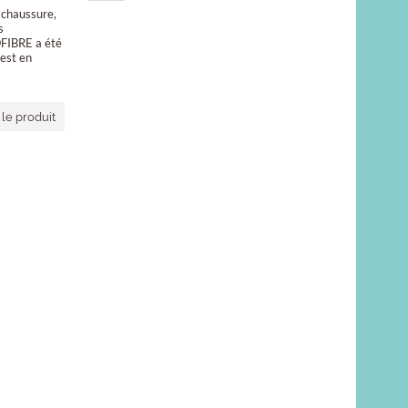
chaussure,
s
OFIBRE a été
est en
le produit